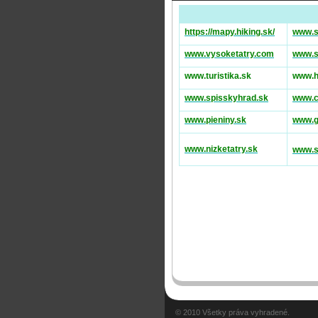
https://mapy.hiking.sk/
www.s
www.vysoketatry.com
www.s
www.turistika.sk
www.h
www.spisskyhrad.sk
www.c
www.pieniny.sk
www.g
www.nizketatry.sk
www.s
© 2010 Všetky práva vyhradené.