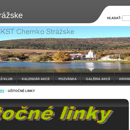
rážske
HĽADAŤ:
ÁŠ KLUB
KALENDÁR AKCIÍ
POZVÁNKA
GALÉRIA AKCIÍ
KRON
TEV
UŽITOČNÉ LINKY