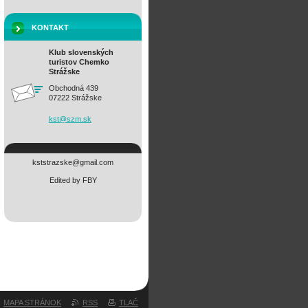
KONTAKT
Klub slovenských
turistov Chemko
Strážske
Obchodná 439
07222 Strážske
kst@szm.
sk
kststrazske@gmail.com
Edited by FBY
MAPA STRÁNOK
RSS
TLAČ