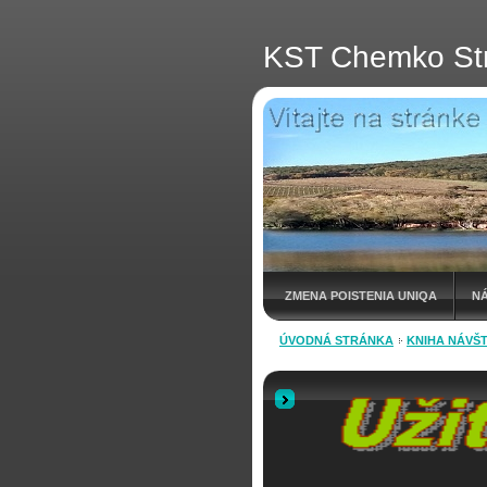
KST Chemko St
ZMENA POISTENIA UNIQA
N
ÚVODNÁ STRÁNKA
KNIHA NÁVŠ