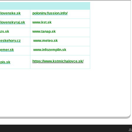
lovenske.sk
poloniny.fussion.info/
lovenskyraj.sk
www.kst.sk
zs.sk
www.tanap.sk
eskehory.cz
www.meteo.sk
emer.sk
www.infozemplin.sk
https://www.kstmichalovce.sk/
pis.sk