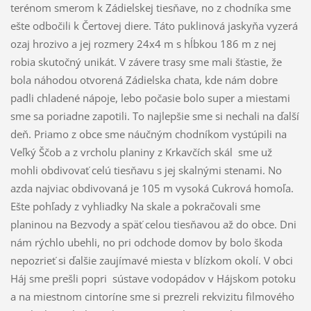
terénom smerom k Zádielskej tiesňave, no z chodníka sme
ešte odbočili k Čertovej diere. Táto puklinová jaskyňa vyzerá
ozaj hrozivo a jej rozmery 24x4 m s hĺbkou 186 m z nej
robia skutočný unikát. V závere trasy sme mali šťastie, že
bola náhodou otvorená Zádielska chata, kde nám dobre
padli chladené nápoje, lebo počasie bolo super a miestami
sme sa poriadne zapotili. To najlepšie sme si nechali na ďalší
deň. Priamo z obce sme náučným chodníkom vystúpili na
Veľký Ščob a z vrcholu planiny z Krkavčích skál sme už
mohli obdivovať celú tiesňavu s jej skalnými stenami. No
azda najviac obdivovaná je 105 m vysoká Cukrová homoľa.
Ešte pohľady z vyhliadky Na skale a pokračovali sme
planinou na Bezvody a späť celou tiesňavou až do obce. Dni
nám rýchlo ubehli, no pri odchode domov by bolo škoda
nepozrieť si ďalšie zaujímavé miesta v blízkom okolí. V obci
Háj sme prešli popri sústave vodopádov v Hájskom potoku
a na miestnom cintoríne sme si prezreli rekvizitu filmového