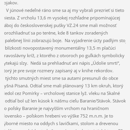
vojakov.
V júnové nedeľné ráno sme sa aj my vybrali prezrieť si tieto
miesta. Z vrcholu 13,6 m vysokej rozhľadne pripomínajúcej
náboj do československej pušky VZ.24 sme mali možnosť
porozhliadnuť sa po teréne, kde 8 tankov zoradených
v palebnej línii zobrazujú boje. Na vyjadrenie úcty padlým stojí
v blízkosti novopostavený monumentálny 13,5 m plačúci
pravoslávny kríž, z ktorého z otvoroch po guľkách symbolicky
vytekajú slzy. Nedá sa prehliadnuť ani nápis „Údolie smrti“,
ktorý je pre svoje rozmery zapísaný aj v knihe rekordov.
Z týchto smutných miest sme sa autami presunuli do obce
Vyšná Písaná. Odtiaľ sme mali plánovaný 13 km okruh, ktorý
viedol cez Pomírky – vrcholovej stanice lyž. vleku na Skalné
a odtiaľ bol už len kúsok k nášmu cieľu Baranie/Stávok. Stávok,
po poľsky Baranie je najvyšším vrchom na hraničnom
Slovensko – poľskom hrebeni vo výške 752 m.n.m. Je to
výborné miesto na oddych s lavičkami, stolom a drevenou