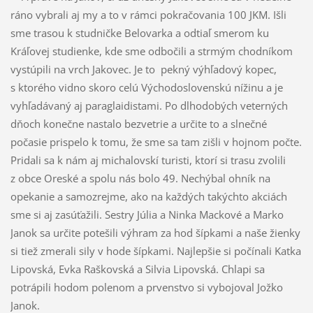
ráno vybrali aj my a to v rámci pokračovania 100 JKM. Išli
sme trasou k studničke Belovarka a odtiaľ smerom ku
Kráľovej studienke, kde sme odbočili a strmým chodníkom
vystúpili na vrch Jakovec. Je to pekný výhľadový kopec,
s ktorého vidno skoro celú Východoslovenskú nížinu a je
vyhľadávaný aj paraglaidistami. Po dlhodobých veterných
dňoch konečne nastalo bezvetrie a určite to a slnečné
počasie prispelo k tomu, že sme sa tam zišli v hojnom počte.
Pridali sa k nám aj michalovskí turisti, ktorí si trasu zvolili
z obce Oreské a spolu nás bolo 49. Nechýbal ohník na
opekanie a samozrejme, ako na každých takýchto akciách
sme si aj zasúťažili. Sestry Júlia a Ninka Mackové a Marko
Janok sa určite potešili výhram za hod šípkami a naše žienky
si tiež zmerali sily v hode šípkami. Najlepšie si počínali Katka
Lipovská, Evka Raškovská a Silvia Lipovská. Chlapi sa
potrápili hodom polenom a prvenstvo si vybojoval Jožko
Janok.