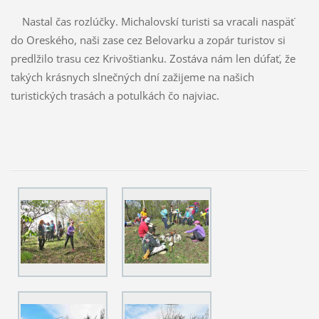
Nastal čas rozlúčky. Michalovskí turisti sa vracali naspäť
do Oreského, naši zase cez Belovarku a zopár turistov si
predlžilo trasu cez Krivoštianku. Zostáva nám len dúfať, že
takých krásnych slnečných dní zažijeme na našich
turistických trasách a potulkách čo najviac.