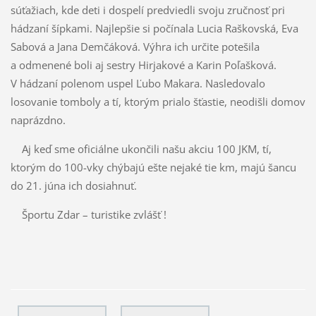
súťažiach, kde deti i dospelí predviedli svoju zručnosť pri
hádzaní šípkami. Najlepšie si počínala Lucia Raškovská, Eva
Sabová a Jana Demčáková. Výhra ich určite potešila
a odmenené boli aj sestry Hirjakové a Karin Poľašková.
V hádzaní polenom uspel Ľubo Makara. Nasledovalo
losovanie tomboly a tí, ktorým prialo šťastie, neodišli domov
naprázdno.
Aj keď sme oficiálne ukončili našu akciu 100 JKM, tí,
ktorým do 100-vky chýbajú ešte nejaké tie km, majú šancu
do 21. júna ich dosiahnuť.
Športu Zdar – turistike zvlášť !