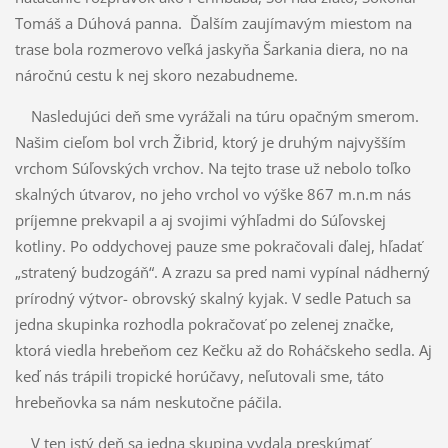
Tomáš a Dúhová panna. Ďalším zaujímavým miestom na
trase bola rozmerovo veľká jaskyňa Šarkania diera, no na
náročnú cestu k nej skoro nezabudneme.
Nasledujúci deň sme vyrážali na túru opačným smerom.
Našim cieľom bol vrch Žibrid, ktorý je druhým najvyšším
vrchom Súľovských vrchov. Na tejto trase už nebolo toľko
skalných útvarov, no jeho vrchol vo výške 867 m.n.m nás
príjemne prekvapil a aj svojimi výhľadmi do Súľovskej
kotliny. Po oddychovej pauze sme pokračovali ďalej, hľadať
„stratený budzogáň“. A zrazu sa pred nami vypínal nádherný
prírodný výtvor- obrovský skalný kyjak. V sedle Patuch sa
jedna skupinka rozhodla pokračovať po zelenej značke,
ktorá viedla hrebeňom cez Kečku až do Roháčskeho sedla. Aj
keď nás trápili tropické horúčavy, neľutovali sme, táto
hrebeňovka sa nám neskutočne páčila.
V ten istý deň sa jedna skupina vydala preskúmať