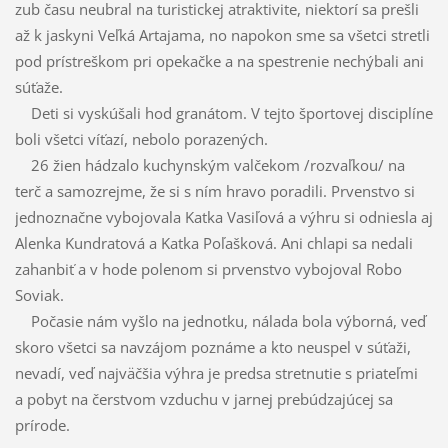
zub času neubral na turistickej atraktivite, niektorí sa prešli
až k jaskyni Veľká Artajama, no napokon sme sa všetci stretli
pod prístreškom pri opekačke a na spestrenie nechýbali ani
súťaže.
Deti si vyskúšali hod granátom. V tejto športovej disciplíne
boli všetci víťazí, nebolo porazených.
26 žien hádzalo kuchynským valčekom /rozvaľkou/ na
terč a samozrejme, že si s ním hravo poradili. Prvenstvo si
jednoznačne vybojovala Katka Vasiľová a výhru si odniesla aj
Alenka Kundratová a Katka Poľašková. Ani chlapi sa nedali
zahanbiť a v hode polenom si prvenstvo vybojoval Robo
Soviak.
Počasie nám vyšlo na jednotku, nálada bola výborná, veď
skoro všetci sa navzájom poznáme a kto neuspel v súťaži,
nevadí, veď najväčšia výhra je predsa stretnutie s priateľmi
a pobyt na čerstvom vzduchu v jarnej prebúdzajúcej sa
prírode.