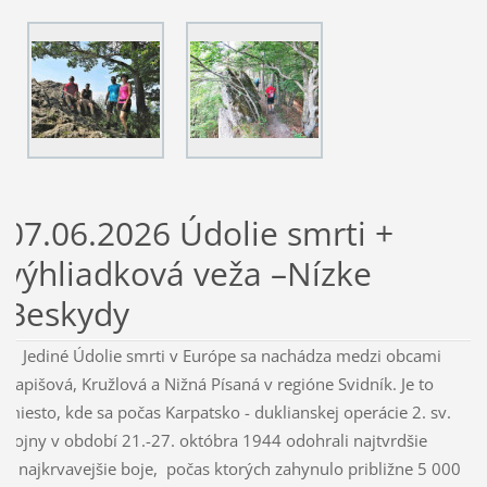
07.06.2026 Údolie smrti +
výhliadková veža –Nízke
Beskydy
Jediné Údolie smrti v Európe sa nachádza medzi obcami
Kapišová, Kružlová a Nižná Písaná v regióne Svidník. Je to
miesto, kde sa počas Karpatsko - duklianskej operácie 2. sv.
vojny v období 21.-27. októbra 1944 odohrali najtvrdšie
a najkrvavejšie boje, počas ktorých zahynulo približne 5 000