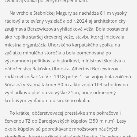
zvládli aj vďaka početným serpentínam.
Na vrchole Stebníckej Magury sa nachádza 81 m vysoký
rádiový a televízny vysielač a od r.2024 aj architektonicky
zaujímavá Berzewiczova vyhliadková veža. Bola postavená
ako replika staršej drevenej veže, stavbu ktorej iniciovala
miestna organizácia Uhorského karpatského spolku na
začiatku minulého storočia a bola pomenovaná po
významnom politikovi a historikovi, ministrovi školstva a
náboženstva Rakúsko-Uhorska, Albertovi Berzewiczovi,
rodákovi zo Šariša. V r. 1918 počas 1. sv. vojny bola zničená.
Súčasná veža má takmer 30 m a kto zdolá 104 schodov na
vyhliadkovú plošinu vo výške 21 m, bude odmenený
kruhovým výhľadom do širokého okolia.
Po krátkej občerstvovacej prestávke sme pokračovali
červenou TZ do Bardejovských kúpeľov (350 m n.m). Lesy
okolo kúpeľov sú popretkávané množstvom náučných
chodníkov, ktoré využívajú aj kúpeľní hostia. Na jeden z nich