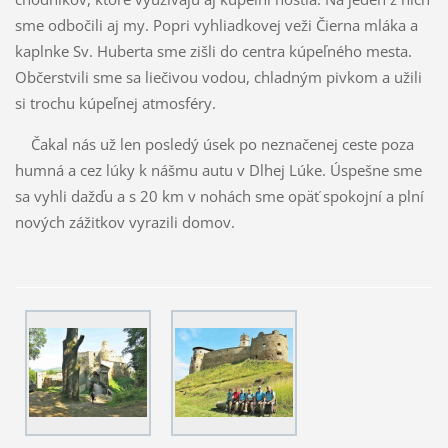
sme odbočili aj my. Popri vyhliadkovej veži Čierna mláka a
kaplnke Sv. Huberta sme zišli do centra kúpeľného mesta.
Občerstvili sme sa liečivou vodou, chladným pivkom a užili
si trochu kúpeľnej atmosféry.
Čakal nás už len posledý úsek po neznačenej ceste poza
humná a cez lúky k nášmu autu v Dlhej Lúke. Úspešne sme
sa vyhli dažďu a s 20 km v nohách sme opäť spokojní a plní
nových zážitkov vyrazili domov.