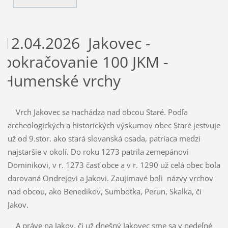
12.04.2026 Jakovec -
pokračovanie 100 JKM -
Humenské vrchy
Vrch Jakovec sa nachádza nad obcou Staré. Podľa
archeologických a historických výskumov obec Staré jestvuje
už od 9.stor. ako stará slovanská osada, patriaca medzi
najstaršie v okolí. Do roku 1273 patrila zemepánovi
Dominikovi, v r. 1273 časť obce a v r. 1290 už celá obec bola
darovaná Ondrejovi a Jakovi. Zaujímavé boli názvy vrchov
nad obcou, ako Benedikov, Sumbotka, Perun, Skalka, či
Jakov.
A práve na Jakov, či už dnešný Jakovec sme sa v nedeľné