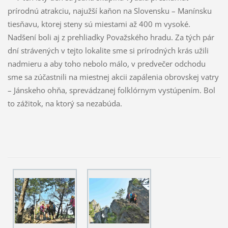
prírodnú atrakciu, najužší kaňon na Slovensku – Manínsku
tiesňavu, ktorej steny sú miestami až 400 m vysoké.
Nadšení boli aj z prehliadky Považského hradu. Za tých pár
dní strávených v tejto lokalite sme si prírodných krás užili
nadmieru a aby toho nebolo málo, v predvečer odchodu
sme sa zúčastnili na miestnej akcii zapálenia obrovskej vatry
– Jánskeho ohňa, sprevádzanej folklórnym vystúpením. Bol
to zážitok, na ktorý sa nezabúda.