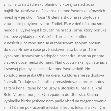
z nich a to na Zádielsku planinu, v ktorej sa nachádza
najhlbšia tiesňava na Slovensku s množstvom zaujímavých
miest aj v jej okolí. Naša 18 členná skupina sa ubytovala
v turistickej ubytovni v obci Zádiel. Ešte v deň nástupu sme
neodolali výzve vyjsť k zrúcanine hradu Turňa, ktorý ponúka
kruhové výhľady na Košickú a Turniansku kotlinu.
V nasledujúce ráno sme sa autobusovým spojom presunuli
do obce Hrhov a naše prvé zastavenie sa bolo pri 15 m
vysokom Hrhovskom vodopáde nachádzajúcom sa priamo
v strede obce medzi domami. Nad obcou v skalných stenách
krasovej planiny sa nachádza množstvo jaskýň. No
sprístupnená je iba Oltárna diera, ku ktorej sme sa doslova
štverali. Traduje sa, že počas prenasledovania protestantov
sa tam konali tajné bohoslužby a útočisko tu našiel aj kráľ
Belo IV. pred mongolským vpádom do Uhorska. Skalná
vyhliadka blízko jaskyne nám padla vhod na zregenerovanie
síl. ŽTZ sme pokračovali miestami lesom, lúkami a skalným