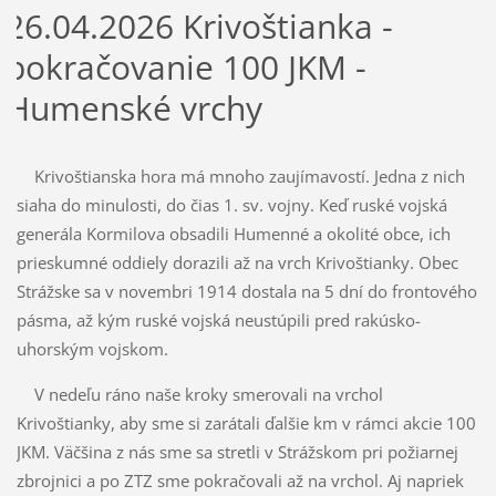
26.04.2026 Krivoštianka -
pokračovanie 100 JKM -
Humenské vrchy
Krivoštianska hora má mnoho zaujímavostí. Jedna z nich
siaha do minulosti, do čias 1. sv. vojny. Keď ruské vojská
generála Kormilova obsadili Humenné a okolité obce, ich
prieskumné oddiely dorazili až na vrch Krivoštianky. Obec
Strážske sa v novembri 1914 dostala na 5 dní do frontového
pásma, až kým ruské vojská neustúpili pred rakúsko-
uhorským vojskom.
V nedeľu ráno naše kroky smerovali na vrchol
Krivoštianky, aby sme si zarátali ďalšie km v rámci akcie 100
JKM. Väčšina z nás sme sa stretli v Strážskom pri požiarnej
zbrojnici a po ZTZ sme pokračovali až na vrchol. Aj napriek