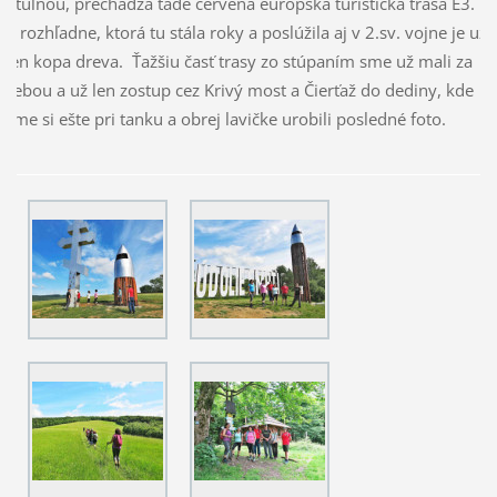
útulňou, prechádza tade červená európska turistická trasa E3.
Z rozhľadne, ktorá tu stála roky a poslúžila aj v 2.sv. vojne je už
len kopa dreva. Ťažšiu časť trasy zo stúpaním sme už mali za
sebou a už len zostup cez Krivý most a Čierťaž do dediny, kde
sme si ešte pri tanku a obrej lavičke urobili posledné foto.