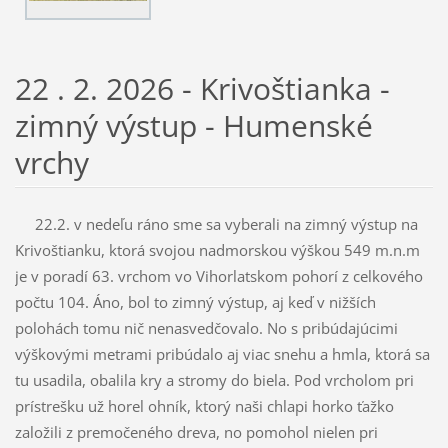
22 . 2. 2026 - Krivoštianka -
zimný výstup - Humenské
vrchy
22.2. v nedeľu ráno sme sa vyberali na zimný výstup na
Krivoštianku, ktorá svojou nadmorskou výškou 549 m.n.m
je v poradí 63. vrchom vo Vihorlatskom pohorí z celkového
počtu 104. Áno, bol to zimný výstup, aj keď v nižších
polohách tomu nič nenasvedčovalo. No s pribúdajúcimi
výškovými metrami pribúdalo aj viac snehu a hmla, ktorá sa
tu usadila, obalila kry a stromy do biela. Pod vrcholom pri
prístrešku už horel ohník, ktorý naši chlapi horko ťažko
založili z premočeného dreva, no pomohol nielen pri