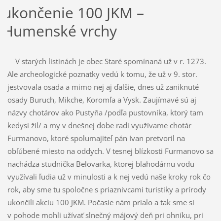
ukončenie 100 JKM –
Humenské vrchy
V starých listinách je obec Staré spomínaná už v r. 1273.
Ale archeologické poznatky vedú k tomu, že už v 9. stor.
jestvovala osada a mimo nej aj ďalšie, dnes už zaniknuté
osady Buruch, Mikche, Koromľa a Vysk. Zaujímavé sú aj
názvy chotárov ako Pustyňa /podľa pustovníka, ktorý tam
kedysi žil/ a my v dnešnej dobe radi využívame chotár
Furmanovo, ktoré spolumajiteľ pán Ivan pretvoril na
obľúbené miesto na oddych. V tesnej blízkosti Furmanovo sa
nachádza studnička Belovarka, ktorej blahodárnu vodu
využívali ľudia už v minulosti a k nej vedú naše kroky rok čo
rok, aby sme tu spoločne s priaznivcami turistiky a prírody
ukončili akciu 100 JKM. Počasie nám prialo a tak sme si
v pohode mohli užívať slnečný májový deň pri ohníku, pri