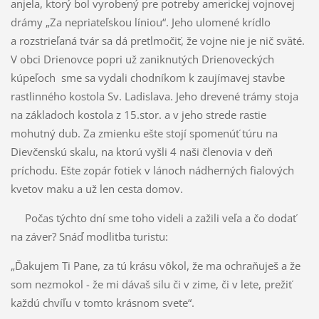
anjela, ktorý bol vyrobený pre potreby americkej vojnovej
drámy „Za nepriateľskou líniou“. Jeho ulomené krídlo
a rozstrieľaná tvár sa dá pretlmočiť, že vojne nie je nič sväté.
V obci Drienovce popri už zaniknutých Drienoveckých
kúpeľoch sme sa vydali chodníkom k zaujímavej stavbe
rastlinného kostola Sv. Ladislava. Jeho drevené trámy stoja
na základoch kostola z 15.stor. a v jeho strede rastie
mohutný dub. Za zmienku ešte stojí spomenúť túru na
Dievčenskú skalu, na ktorú vyšli 4 naši členovia v deň
príchodu. Ešte zopár fotiek v lánoch nádherných fialových
kvetov maku a už len cesta domov.
Počas týchto dní sme toho videli a zažili veľa a čo dodať
na záver? Snáď modlitba turistu:
„Ďakujem Ti Pane, za tú krásu vôkol, že ma ochraňuješ a že
som nezmokol - že mi dávaš silu či v zime, či v lete, prežiť
každú chvíľu v tomto krásnom svete“.