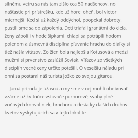
silnému vetru sa nás tam zišlo cca 50 nadšencov, no
našťastie pri prístrešku, kde už horel oheň, bol vietor
miernejší. Keď si už každý oddýchol, poopekal dobroty,
pustili sme sa do zápolenia. Deti triafali granátmi do cieľa,
ženy zápolili v hode šípkami, chlapi sa potrápili hodom
polenom a úsmevná disciplína pľuvanie hrachu do diaľky si
tiež našla víťazov. Zo žien bola najlepšia Kotusová a medzi
mužmi si prvenstvo zaslúžil Soviak. Víťazov zo všetkých
disciplín vecné ceny určite potešili. O veselšiu náladu pri
ohni sa postaral náš turista Jožko zo svojou gitarou.
Jarná príroda je úžasná a my sme v nej mohli obdivovať
vzácne už kvitnúce vstavače purpurové, svahy plné
voňavých konvaliniek, hrachoru a desiatky ďalších druhov
kvetov vyskytujúcich sa v tejto lokalite.