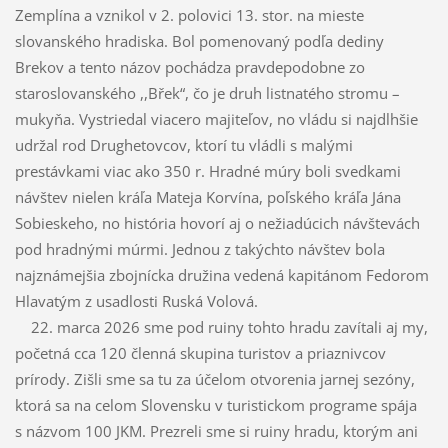
Zemplína a vznikol v 2. polovici 13. stor. na mieste
slovanského hradiska. Bol pomenovaný podľa dediny
Brekov a tento názov pochádza pravdepodobne zo
staroslovanského ,,Břek“, čo je druh listnatého stromu –
mukyňa. Vystriedal viacero majiteľov, no vládu si najdlhšie
udržal rod Drughetovcov, ktorí tu vládli s malými
prestávkami viac ako 350 r. Hradné múry boli svedkami
návštev nielen kráľa Mateja Korvína, poľského kráľa Jána
Sobieskeho, no história hovorí aj o nežiadúcich návštevách
pod hradnými múrmi. Jednou z takýchto návštev bola
najznámejšia zbojnícka družina vedená kapitánom Fedorom
Hlavatým z usadlosti Ruská Volová.
22. marca 2026 sme pod ruiny tohto hradu zavítali aj my,
početná cca 120 členná skupina turistov a priaznivcov
prírody. Zišli sme sa tu za účelom otvorenia jarnej sezóny,
ktorá sa na celom Slovensku v turistickom programe spája
s názvom 100 JKM. Prezreli sme si ruiny hradu, ktorým ani