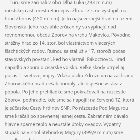
Túru sme začínali v obci Dlhá Lúka (293 m n.m) –
mestskej časti mesta Bardejov. Žltou TZ sme vystúpili na
hrad Zborov (450 m n.m). Je to najsevernejší hrad na území
Slovenska. Jeho rozsiahle zrúcaniny sa vypínajú nad
rovnomennou obcou Zborov na vrchu Makovica. Pôvodne
strážny hrad zo 14. stor. bol vlastníctvom viacerých
šľachtických rodov. Ruinou sa stal už v 17. storočí počas
stavovských povstaní, keď ho vlastnili Rákocziovci. Hrad
napadlo a zbúralo cisárske vojsko. Veľké škody utrpel aj
počas 1. svetovej vojny. Vďaka úsiliu Združenia na záchranu
Zborovského hradu však pomaly, ale úspešne vstáva z
popola. Po jeho prehliadke sme pokračovali na rázcestie
Zborov, podhradie, kde sme sa napojili na červenú TZ, ktorá
je súčasťou Cesty hrdinov SNP. Po rázcestie Pod Magurou
sme kráčali po spevnenej lesnej ceste. Zabrať nám dávalo
hlavne sparné teplo a neustále útoky ovadov. Výdatný
stupák na vrchol Stebníckej Magury (899,9 m n.m) sme