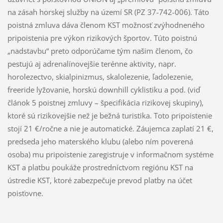
na zásah horskej služby na území SR (PZ 37-742-006). Táto
poistná zmluva dáva členom KST možnosť zvýhodneného
pripoistenia pre výkon rizikových športov. Túto poistnú
„nadstavbu“ preto odporúčame tým našim členom, čo
pestujú aj adrenalínovejšie terénne aktivity, napr.
horolezectvo, skialpinizmus, skalolezenie, ľadolezenie,
freeride lyžovanie, horskú downhill cyklistiku a pod. (viď
článok 5 poistnej zmluvy – špecifikácia rizikovej skupiny),
ktoré sú rizikovejšie než je bežná turistika. Toto pripoistenie
stojí 21 €/ročne a nie je automatické. Záujemca zaplatí 21 €,
predseda jeho materského klubu (alebo ním poverená
osoba) mu pripoistenie zaregistruje v informačnom systéme
KST a platbu poukáže prostredníctvom regiónu KST na
ústredie KST, ktoré zabezpečuje prevod platby na účet
poisťovne.