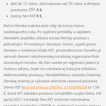
deti do 15 rokov, dôchodcovia nad 70 rokov a držitelia
preukazov ZŤP:
5 €
,
čestný člen KST
0 €
,
Ročná členská známka platí vždy do konca marca
nasledujúceho roka. Po vyplnení prihlášky a zaplatení
členského poplatku získava turista členský preukaz s
jedinečným 10-miestnym členským číslom, vyjadrujúcim
členstvo v miestnom klube KST, prostredníctvom ktorého je
zároveň členom celoslovenskej turistickej organizácie Klub
slovenských turistov. Ak člen uvedie pri registrácii platnú e-
mailovú adresu, bude mu odoslaná aj linka pre inštaláciu
elektronického preukazu. Neoddeliteľnou súčasťou hodnoty
členskej známky je výhodné celoročné cestovné poistenie
členov KST (
poistná zmluva UNIQA č. 8100090620
) za 1,50
€, ktoré KST odvádza poisťovni za každého svojho člena. Od
apríla 2021 má každý člen KST možnosť individuálne
uzavrieť s poisťovňou UNION aj „prémiovú“ poistnú zmluvu