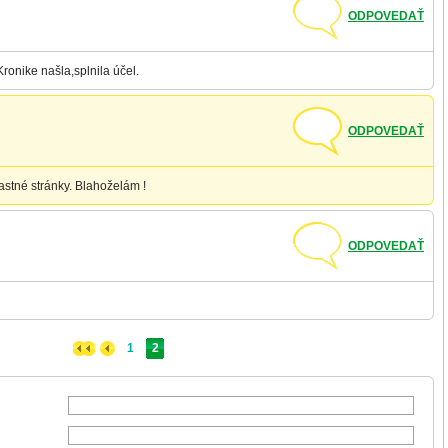
ODPOVEDAŤ
Kronike našla,splnila účel.
ODPOVEDAŤ
astné stránky. Blahoželám !
ODPOVEDAŤ
1
2