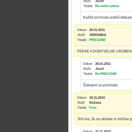
Vložil
Jozef
Titulok
Re:velmi pekne
Každá pochvala poteší,ďakuj
Dátum
26.01.2011
Vložil
VERONIKA
Titulok
PRECIZNE
PEKNE A DOMYSELNE UROBEN
Dátum
28.01.2011
Vložil
Jozef
Titulok
Re:PRECIZNE
Ďakujem za pochvalu
Dátum
18.11.2010
Vložil
Ružena
Titulok
Foto
Teší ma, že na stránke si môžme p
Dátum
22.11.2010