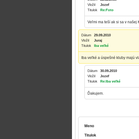
Vložil
Jozef
Titulok
Re:Foto
Veľmi ma teší ak si sa v našej 
Dátum
29.09.2010
Vložil
Juraj
Titulok
Iba veľké
Iba veľké a úspešné kluby majú vl
Dátum
30.09.2010
Vložil
Jozef
Titulok
Re:Iba veľké
Ďakujem.
Meno
Titulok