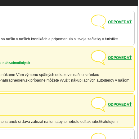
ODPOVEDAŤ
sa našla v naších kronikách a pripomenula si svoje začiatky v turistike.
ODPOVEDAŤ
s-nahradnediely.sk
 Ponúkame Vám výmenu spätných odkazov s našou stránkou
s-nahradnediely.sk prípadne môžete využiť nákup lacných autodielov v našom
ODPOVEDAŤ
ychto stranok si dava zalezat na tom,aby to nebolo odflaknute.Gratulujem