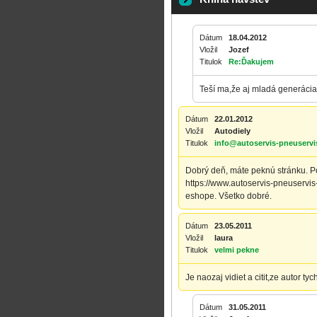
Dátum
18.04.2012
Vložil
Jozef
Titulok
Re:Ďakujem
Teší ma,že aj mladá generácia 
Dátum
22.01.2012
Vložil
Autodiely
Titulok
info@autoservis-pneuservi
Dobrý deň, máte peknú stránku.
https://www.autoservis-pneuservi
eshope. Všetko dobré.
Dátum
23.05.2011
Vložil
laura
Titulok
velmi pekne
Je naozaj vidiet a citit,ze autor t
Dátum
31.05.2011