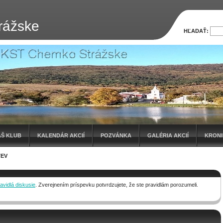
rážske
HĽADAŤ:
ÁŠ KLUB
KALENDÁR AKCIÍ
POZVÁNKA
GALÉRIA AKCIÍ
KRON
TEV
avidlá diskusie
. Zverejnením príspevku potvrdzujete, že ste pravidlám porozumeli.