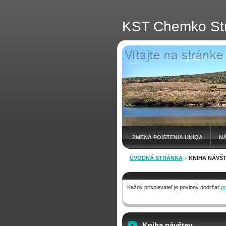
KST Chemko St
ZMENA POISTENIA UNIQA
N
ÚVODNÁ STRÁNKA
KNIHA NÁVŠ
Každý prispievateľ je povinný dodržať
pr
Kniha návštev