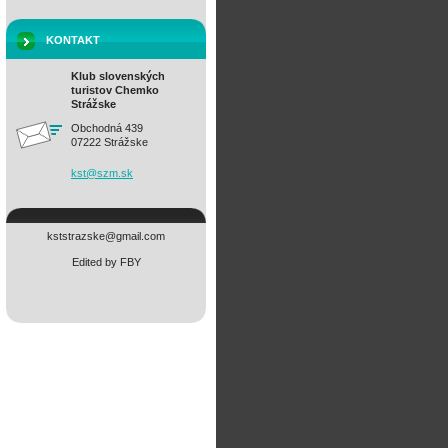
KONTAKT
Klub slovenských
turistov Chemko
Strážske
Obchodná 439
07222 Strážske
kst@szm.
sk
kststrazske@gmail.com
Edited by FBY